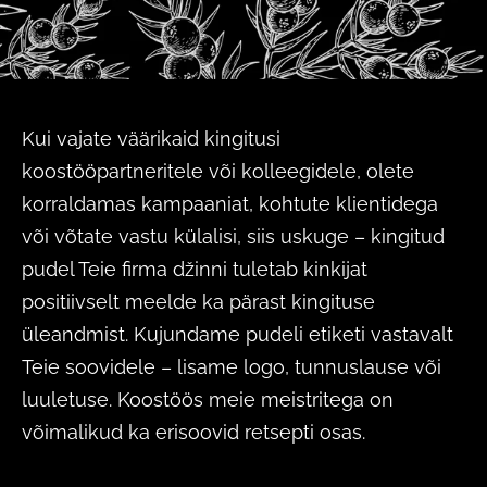
Kui vajate väärikaid kingitusi
koostööpartneritele või kolleegidele, olete
korraldamas kampaaniat, kohtute klientidega
või võtate vastu külalisi, siis uskuge – kingitud
pudel Teie firma džinni tuletab kinkijat
positiivselt meelde ka pärast kingituse
üleandmist. Kujundame pudeli etiketi vastavalt
Teie soovidele – lisame logo, tunnuslause või
luuletuse. Koostöös meie meistritega on
võimalikud ka erisoovid retsepti osas.